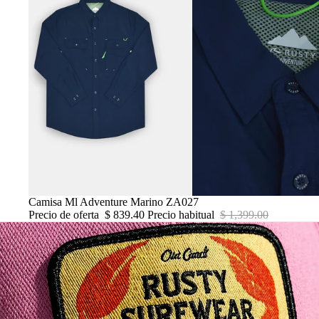
Oferta
Camisa Ml Adventure Marino ZA027
Precio de oferta
$ 839.40
Precio habitual
$ 1,399.00