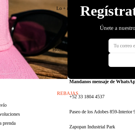
Regístra
Lo + nuevo
Únete a nuestro
Hombre
Mujer
Ver todo
Mandanos mensaje de WhatsA
REBAJAS
‪+52 33 1804 4537‬
nvío
Paseo de los Adobes 859-Interior 
voluciones
a prenda
Zapopan Industrial Park