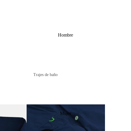
Hombre
Trajes de baño
Boardshorts
Volleyshorts
Híbridos (bermuda y traje ¡2 en 1!)
Ver todo
Mujer
Playeras y tank tops