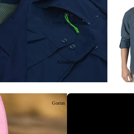
Playeras Manga Corta
Playeras Manga Larga
Trajes de baño
Tank tops
Bikinis
Ver todo
Trajes enteros
Ver todo
Camisas
Accesorios
Rashguards
Bermudas
Sudaderas
Accesorios
💥 REBAJAS
Gorras
Sombreros
Termos
Ver todo