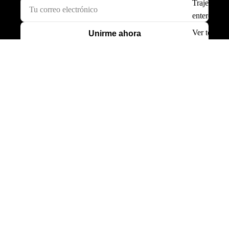
Trajes
enteros
Ver todo
Unirme ahora
PRODUCTOS
Hombre
Mujer
Accesorios
Lo + nuevo
REBAJAS 40 a 70%
AYUDA
Buscar
Blog
Políticas de envío
Cambios y devoluciones
Cuidados de la prenda