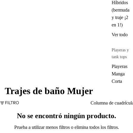
Híbridos
(bermuda
y traje ¡2
en 1!)
Ver todo
Playeras y
tank tops
Playeras
Manga
Corta
Trajes de baño Mujer
Playeras
Manga
FILTRO
Columna de cuadrícul
Larga
No se encontró ningún producto.
Tank
tops
Prueba a utilizar menos filtros o
elimina todos los filtros
.
Ver todo