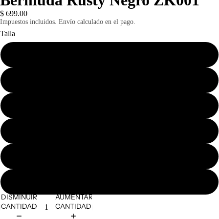
Bermuda Rusty Negro ZK001
$ 699.00
Impuestos incluidos. Envío calculado en el pago.
Talla
30
32
34
36
38
40
DISMINUIR
AUMENTAR
CANTIDAD
CANTIDAD