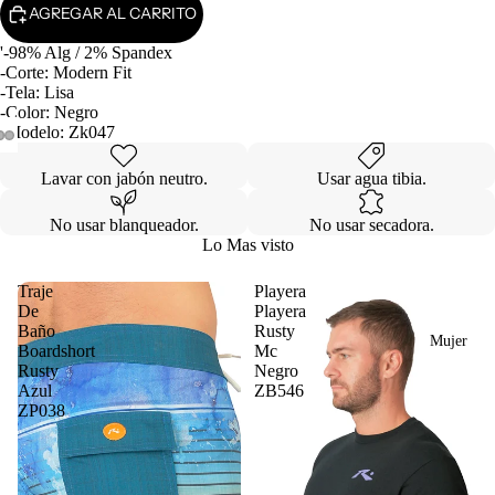
AGREGAR AL CARRITO
'-98% Alg / 2% Spandex
-Corte: Modern Fit
-Tela: Lisa
-Color: Negro
-Modelo: Zk047
Lavar con jabón neutro.
Usar agua tibia.
No usar blanqueador.
No usar secadora.
Lo Mas visto
Traje
Playera
De
Playera
Baño
Rusty
Mujer
Boardshort
Mc
Rusty
Negro
Azul
ZB546
ZP038