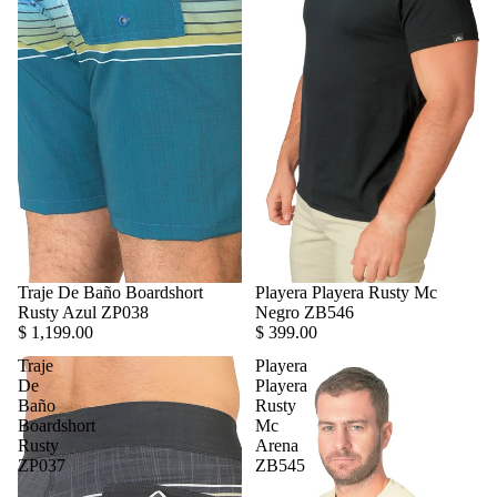
Traje De Baño Boardshort
Playera Playera Rusty Mc
Rusty Azul ZP038
Negro ZB546
$ 1,199.00
$ 399.00
Traje
Playera
De
Playera
Baño
Rusty
Boardshort
Mc
Rusty
Arena
ZP037
ZB545