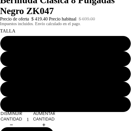
Bermuda Clasica 8 Pulgadas
Negro ZK047
Precio de oferta
$ 419.40
Precio habitual
$ 699.00
Impuestos incluidos. Envío calculado en el pago.
TALLA
30
32
34
36
38
DISMINUIR
AUMENTAR
CANTIDAD
CANTIDAD