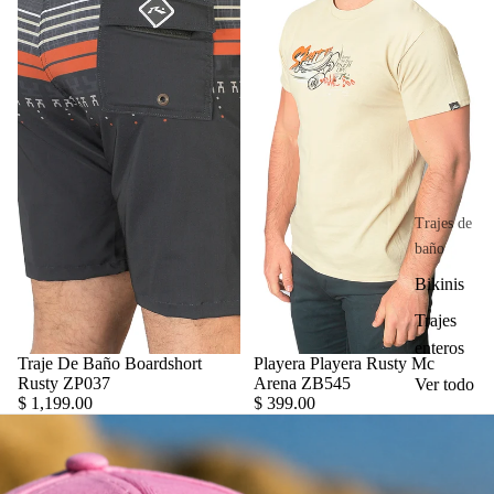
Trajes de
baño
Bikinis
Trajes
enteros
Traje De Baño Boardshort
Playera Playera Rusty Mc
Rusty ZP037
Arena ZB545
Ver todo
$ 1,199.00
$ 399.00